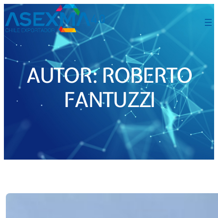
Saltar
al
contenido
AUTOR:
ROBERTO
FANTUZZI