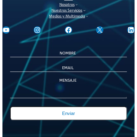
Nosotros
Nuestros Servicios
Medios y Multimedia
@ExportaChile
@asexma_chile
Asexma
@Asexma_C
@asexma-chile-a-g
Enviar