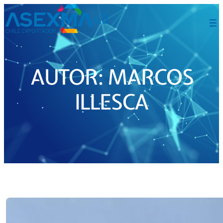
Saltar
al
contenido
AUTOR:
MARCOS
ILLESCA