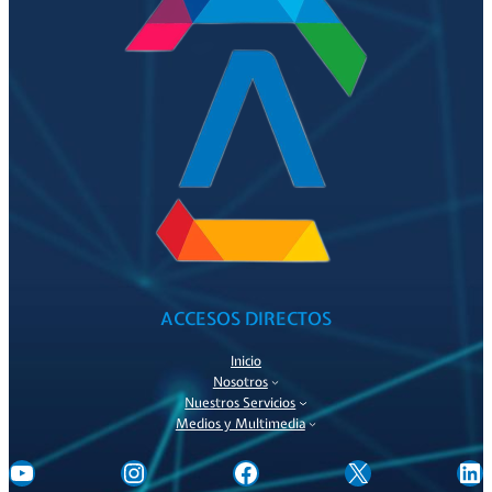
ACCESOS DIRECTOS
Inicio
Nosotros
Nuestros Servicios
Medios y Multimedia
@ExportaChile
@asexma_chile
Asexma
@Asexma_C
@asexma-chile-a-g